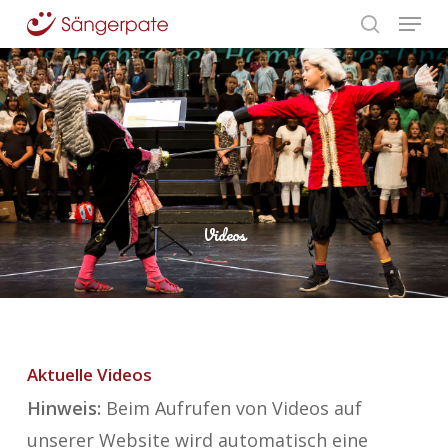
Menu
Skip
search
to
Close
main
Menu
content
Videos
Aktuelle Videos
Hinweis:
Beim Aufrufen von Videos auf
unserer Website wird automatisch eine